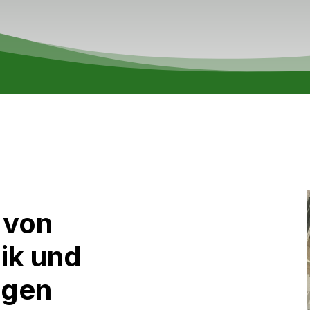
 von
ik und
agen