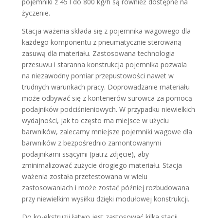
pojemniki z 45 l do 800 kg/h są również dostępne na
życzenie.
Stacja ważenia składa się z pojemnika wagowego dla
każdego komponentu z pneumatycznie sterowaną
zasuwą dla materiału. Zastosowana technologia
przesuwu i staranna konstrukcja pojemnika pozwala
na niezawodny pomiar przepustowości nawet w
trudnych warunkach pracy. Doprowadzanie materiału
może odbywać się z kontenerów surowca za pomocą
podajników podciśnieniowych. W przypadku niewielkich
wydajności, jak to często ma miejsce w użyciu
barwników, zalecamy mniejsze pojemniki wagowe dla
barwników z bezpośrednio zamontowanymi
podajnikami ssącymi (patrz zdjęcie), aby
zminimalizować zużycie drogiego materiału. Stacja
ważenia została przetestowana w wielu
zastosowaniach i może zostać później rozbudowana
przy niewielkim wysiłku dzięki modułowej konstrukcji.
Do ko-ekstruzji łatwo jest zastosować kilka stacji